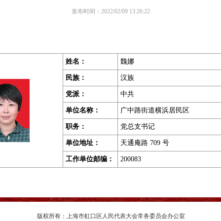
发布时间：2022/02/09 13:26:22
姓名：
魏娜
民族：
汉族
党派：
中共
单位名称：
广中路街道横浜居民区
职务
：
党总支书记
单位地址
：
天通庵路 709 号
工作单位邮编
：
200083
版权所有：上海市虹口区人民代表大会常务委员会办公室