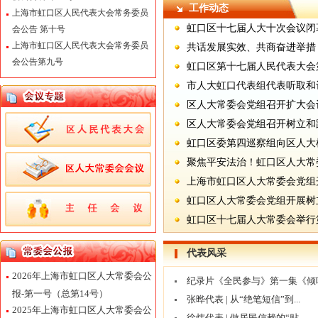
工作动态
上海市虹口区人民代表大会常务委员
虹口区十七届人大十次会议闭
会公告 第十号
上海市虹口区人民代表大会常务委员
共话发展实效、共商奋进举措
会公告第九号
虹口区第十七届人民代表大会
市人大虹口代表组代表听取和评
区人大常委会党组召开扩大会
区人大常委会党组召开树立和
虹口区委第四巡察组向区人大
聚焦平安法治！虹口区人大常
上海市虹口区人大常委会党组
虹口区人大常委会党组开展树
虹口区十七届人大常委会举行
代表风采
2026年上海市虹口区人大常委会公
纪录片《全民参与》第一集《倾听.
报-第一号（总第14号）
张晔代表 | 从“绝笔短信”到...
2025年上海市虹口区人大常委会公
徐炜代表 | 做居民信赖的“贴...