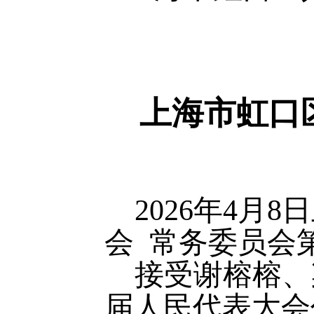
上海市虹口
202
6
年
4
月
8
日
会
常务委员会
接受谢榕榕、
届人民代表大会