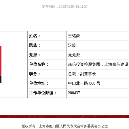
发布时间：2022/02/09 15:21:57
姓名：
王铭豪
民族：
汉族
党派：
无党派
单位名称：
森信投资控股集团，上海森信建设
职务
：
总裁，副董事长
单位地址
：
中山北一路 868 号
工作单位邮编
：
200437
版权所有：上海市虹口区人民代表大会常务委员会办公室