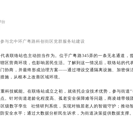
极参与北中环广粤路科创街区党群服务站建设
代表联络站也主动担当作为。位于广粤路345弄的一条无名通道，
了辖区营商环境，也影响居民生活。了解到这一情况后，联络站的代
部门协商，并最终形成治理方案——通过增设交通隔离设施、加密保
等措施，从根本上改善区域环境。
重科技赋能。在联络站成立之初，就依托企业技术优势，参与街道“
难点。针对街道老龄化程度高、孤老安全保障难等问题，商凌雄带领
小区级
数字孪生
社情研判系统，实现对独居老人的智能守护；推动
消防安全水平；通过大数据分析民生诉求，为街道决策提供数据支撑