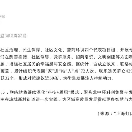
访慰问特殊家庭
托社区治理、民生保障、社区文化、营商环境四个代表项目组，
开展
表们在慈善捐赠、社区修缮、党群服务、招商引资、文明创建等方面
问题，增强社区居民的幸福感与安全感。据统计，自成立以来，联络
全覆盖，累计组织代表回“家”进“站”入“点”72人次、联系选民群众4
问题32个、形成对策建议近30条，为街道发展注入持续动力。
步，联络站将继续深化“科技+履职”模式，聚焦北中环科创集聚带
民主在凉城新村街道进一步实践，为区域高质量发展贡献更多智慧与
（来源：“上海虹