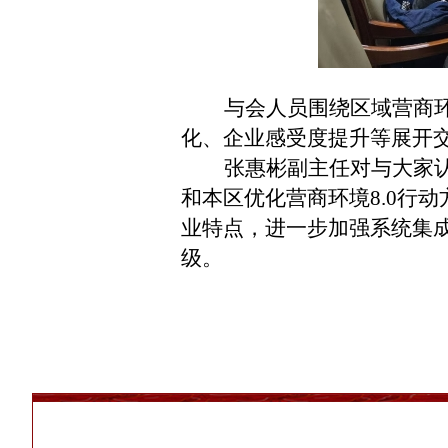
与会
人员
围绕区域营商
化、企业感受度提升等展开
张惠彬副主任对与
大家
和本区优化营商环境
8.0
业特点，进一步加强系统集
级。