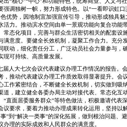
突出“核心”“中心”和功能特色，统筹商业、人文与
要强调独树一帜，努力形成特色。以“一看即识虹口
特色优势，因地制宜加强宣传引导，推动形成独具魅
水活力。推动滨水空间由单一景观功能向复合功能
、常态化项目，完善与群众生活密切相关的配套设
与满意度。要健全长效机制，凝聚工作合力。充分
同联动，细化责任分工，广泛动员社会力量参与，
实现可持续、高质量发展。
七届人大七次会议代表建议办理工作情况的报告。会
考，推动代表建议办理工作质效取得显著提升。会
心工作紧密结合，不断健全长效机制，切实做到吸
渠道，建立健全各委办局主动对接代表、常态化互
、“直面居委服务群众”等特色做法，积极邀请代表
会议要求，要着力推动办理成果转化运用，坚持以
件事”到“解决一类事”的深化拓展，做到根治问题、
议办理的实际成效和人民群众的满意度。