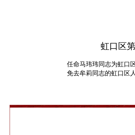
虹口区
任命马玮玮同志为虹口
免去牟莉同志的虹口区