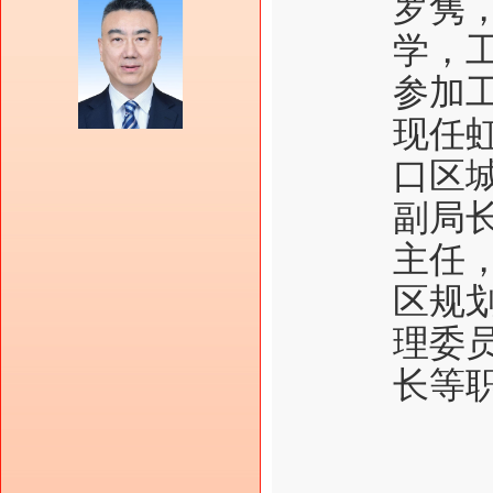
罗隽，
学，工
参加
现任
口区
副局
主任
区规
理委
长等