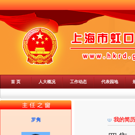
首 页
人大概况
工作动态
代表园地
我的简
罗隽