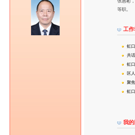
张惠彬，
等职。
工作
虹
共
虹
区
聚
虹
我的