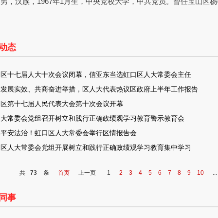
男，汉族，1967年1月生，中央党校大学，中共党员。曾任宝山区
动态
口区十七届人大十次会议闭幕，信亚东当选虹口区人大常委会主任
话发展实效、共商奋进举措，区人大代表热议区政府上半年工作报告
口区第十七届人民代表大会第十次会议开幕
人大常委会党组召开树立和践行正确政绩观学习教育警示教育会
焦平安法治！虹口区人大常委会举行区情报告会
口区人大常委会党组开展树立和践行正确政绩观学习教育集中学习
共
73
条
首页
上一页
1
2
3
4
5
6
7
8
9
10
...
同事